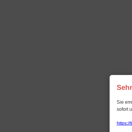
Sehr
Sie err
sofort 
https:/