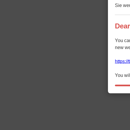
Sie wer
Dear
You ca
new we
https:/
You wil