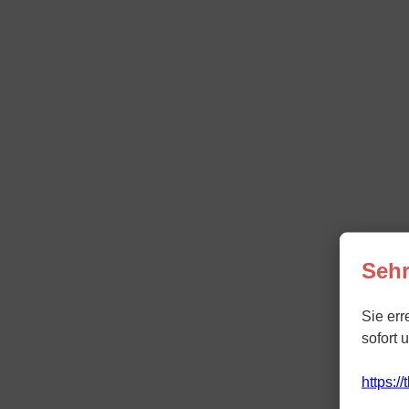
Sehr
Sie err
sofort 
https:/