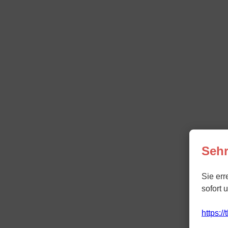
Sehr
Sie err
sofort 
https:/