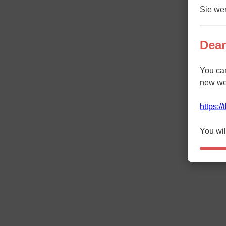
Sie wer
Dear
You ca
new we
https:/
You wil